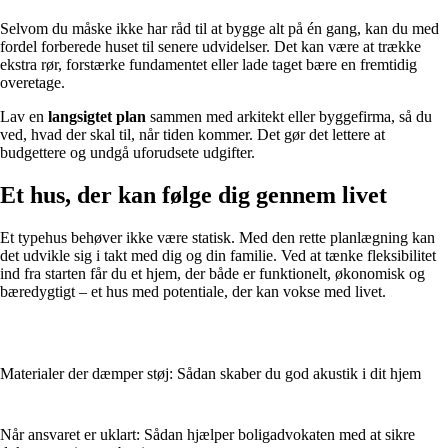
Selvom du måske ikke har råd til at bygge alt på én gang, kan du med
fordel forberede huset til senere udvidelser. Det kan være at trække
ekstra rør, forstærke fundamentet eller lade taget bære en fremtidig
overetage.
Lav en
langsigtet plan
sammen med arkitekt eller byggefirma, så du
ved, hvad der skal til, når tiden kommer. Det gør det lettere at
budgettere og undgå uforudsete udgifter.
Et hus, der kan følge dig gennem livet
Et typehus behøver ikke være statisk. Med den rette planlægning kan
det udvikle sig i takt med dig og din familie. Ved at tænke fleksibilitet
ind fra starten får du et hjem, der både er funktionelt, økonomisk og
bæredygtigt – et hus med potentiale, der kan vokse med livet.
Materialer der dæmper støj: Sådan skaber du god akustik i dit hjem
Når ansvaret er uklart: Sådan hjælper boligadvokaten med at sikre