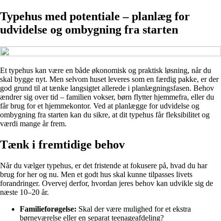
Typehus med potentiale – planlæg for
udvidelse og ombygning fra starten
Et typehus kan være en både økonomisk og praktisk løsning, når du
skal bygge nyt. Men selvom huset leveres som en færdig pakke, er der
god grund til at tænke langsigtet allerede i planlægningsfasen. Behov
ændrer sig over tid – familien vokser, børn flytter hjemmefra, eller du
får brug for et hjemmekontor. Ved at planlægge for udvidelse og
ombygning fra starten kan du sikre, at dit typehus får fleksibilitet og
værdi mange år frem.
Tænk i fremtidige behov
Når du vælger typehus, er det fristende at fokusere på, hvad du har
brug for her og nu. Men et godt hus skal kunne tilpasses livets
forandringer. Overvej derfor, hvordan jeres behov kan udvikle sig de
næste 10–20 år.
Familieforøgelse:
Skal der være mulighed for et ekstra
børneværelse eller en separat teenageafdeling?