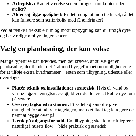
Arbejdsliv:
Kan et værelse senere bruges som kontor eller
atelier?
Alder og tilgængelighed:
Er det muligt at indrette huset, så det
kan fungere som seniorbolig med få ændringer?
Ved at tænke i fleksible rum og modulopbygning kan du undgå dyre
og besværlige ombygninger senere.
Vælg en planløsning, der kan vokse
Mange typehuse kan udvides, men det kræver, at du vælger en
planløsning, der tillader det. Tal med byggefirmaet om mulighederne
for at tilføje ekstra kvadratmeter – enten som tilbygning, udestue eller
overetage.
Placér teknik og installationer strategisk.
Hvis el, vand og
varme ligger hensigtsmæssigt, bliver det lettere at koble nye rum
på senere.
Overvej tagkonstruktionen.
Et sadeltag kan ofte give
mulighed for at udnytte tagetagen, mens et fladt tag kan gøre det
nemt at bygge ovenpå.
Tænk på adgangsforhold.
En tilbygning skal kunne integreres
naturligt i husets flow – både praktisk og æstetisk.