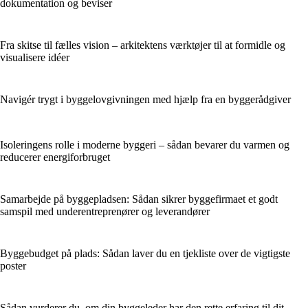
dokumentation og beviser
Fra skitse til fælles vision – arkitektens værktøjer til at formidle og
visualisere idéer
Navigér trygt i byggelovgivningen med hjælp fra en byggerådgiver
Isoleringens rolle i moderne byggeri – sådan bevarer du varmen og
reducerer energiforbruget
Samarbejde på byggepladsen: Sådan sikrer byggefirmaet et godt
samspil med underentreprenører og leverandører
Byggebudget på plads: Sådan laver du en tjekliste over de vigtigste
poster
Sådan vurderer du, om din byggeleder har den rette erfaring til dit