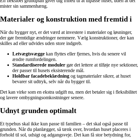
En fleksibel grundplan giver dig frihed til at tilpasse huset, uden at det
mister sin sammenhæng.
Materialer og konstruktion med fremtid i
Når du bygger nyt, er det værd at investere i materialer og løsninger,
der gør fremtidige ændringer nemmere. Vælg konstruktioner, der kan
skilles ad eller udvides uden store indgreb.
Letvægtsvægge
kan flyttes eller fjernes, hvis du senere vil
ændre rumfordelingen.
Standardiserede moduler
gør det lettere at tilføje nye sektioner,
der passer til husets eksisterende mål.
Holdbar facadebeklædning
og tagmaterialer sikrer, at huset
bevarer sit udtryk, selv når du bygger til.
Det kan virke som en ekstra udgift nu, men det betaler sig i fleksibilitet
og lavere ombygningsomkostninger senere.
Udnyt grunden optimalt
Et typehus skal ikke kun passe til familien – det skal også passe til
grunden. Når du planlægger, så tænk over, hvordan huset placeres i
forhold til sol, udsigt og adgangsveje. Det kan få stor betydning for,