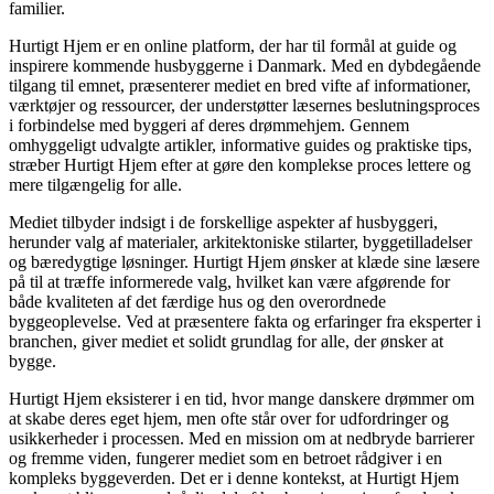
familier.
Hurtigt Hjem er en online platform, der har til formål at guide og
inspirere kommende husbyggerne i Danmark. Med en dybdegående
tilgang til emnet, præsenterer mediet en bred vifte af informationer,
værktøjer og ressourcer, der understøtter læsernes beslutningsproces
i forbindelse med byggeri af deres drømmehjem. Gennem
omhyggeligt udvalgte artikler, informative guides og praktiske tips,
stræber Hurtigt Hjem efter at gøre den komplekse proces lettere og
mere tilgængelig for alle.
Mediet tilbyder indsigt i de forskellige aspekter af husbyggeri,
herunder valg af materialer, arkitektoniske stilarter, byggetilladelser
og bæredygtige løsninger. Hurtigt Hjem ønsker at klæde sine læsere
på til at træffe informerede valg, hvilket kan være afgørende for
både kvaliteten af det færdige hus og den overordnede
byggeoplevelse. Ved at præsentere fakta og erfaringer fra eksperter i
branchen, giver mediet et solidt grundlag for alle, der ønsker at
bygge.
Hurtigt Hjem eksisterer i en tid, hvor mange danskere drømmer om
at skabe deres eget hjem, men ofte står over for udfordringer og
usikkerheder i processen. Med en mission om at nedbryde barrierer
og fremme viden, fungerer mediet som en betroet rådgiver i en
kompleks byggeverden. Det er i denne kontekst, at Hurtigt Hjem