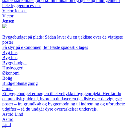
skabe klare aftaler, god kommunikation og gensidig tillid gennem
hele byggeprocessen.
Victor Jensen
Victor
Jensen
Byggebudget på plads: Sådan laver du en tjekliste over de vigtigste
poster
Få styr på økonomien, før første spadestik tages
Byg hus
Byg hus
Byggebudget
Husbyggeri
Økonomi
Bolig
Budgetplanlægning
5 min
Et byggebudget er nøglen til et vellykket byggeprojekt. Her får du
en praktisk guide til, hvordan du laver en tjekliste over de vigtigste
poster – fra grundkøb og byggemodning til indretning og uforudsete
udgifter – så du undgår dyre overraskelser undervejs.
Astrid Lind
Astrid
Lind