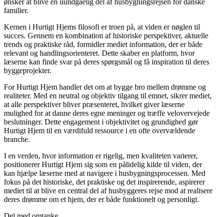
ønsker at blive en uundgåelig del af husbygningsrejsen for danske
familier.
Kernen i Hurtigt Hjems filosofi er troen på, at viden er nøglen til
succes. Gennem en kombination af historiske perspektiver, aktuelle
trends og praktiske råd, formidler mediet information, der er både
relevant og handlingsorienteret. Dette skaber en platform, hvor
læserne kan finde svar på deres spørgsmål og få inspiration til deres
byggeprojekter.
For Hurtigt Hjem handler det om at bygge bro mellem drømme og
realiteter. Med en neutral og objektiv tilgang til emnet, sikrer mediet,
at alle perspektiver bliver præsenteret, hvilket giver læserne
mulighed for at danne deres egne meninger og træffe velovervejede
beslutninger. Dette engagement i objektivitet og grundighed gør
Hurtigt Hjem til en værdifuld ressource i en ofte overvældende
branche.
I en verden, hvor information er rigelig, men kvaliteten varierer,
positionerer Hurtigt Hjem sig som en pålidelig kilde til viden, der
kan hjælpe læserne med at navigere i husbygningsprocessen. Med
fokus på det historiske, det praktiske og det inspirerende, aspirerer
mediet til at blive en central del af husbyggeres rejse mod at realisere
deres drømme om et hjem, der er både funktionelt og personligt.
Del med omtanke