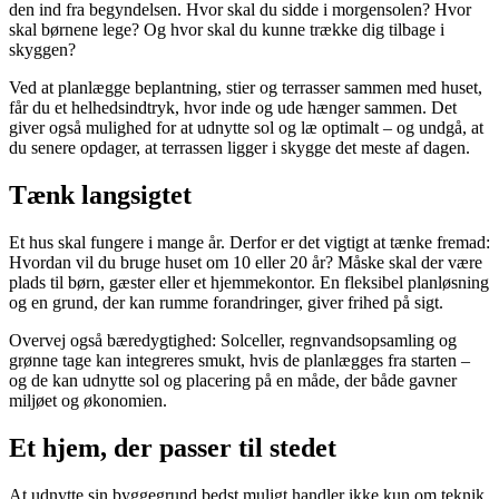
den ind fra begyndelsen. Hvor skal du sidde i morgensolen? Hvor
skal børnene lege? Og hvor skal du kunne trække dig tilbage i
skyggen?
Ved at planlægge beplantning, stier og terrasser sammen med huset,
får du et helhedsindtryk, hvor inde og ude hænger sammen. Det
giver også mulighed for at udnytte sol og læ optimalt – og undgå, at
du senere opdager, at terrassen ligger i skygge det meste af dagen.
Tænk langsigtet
Et hus skal fungere i mange år. Derfor er det vigtigt at tænke fremad:
Hvordan vil du bruge huset om 10 eller 20 år? Måske skal der være
plads til børn, gæster eller et hjemmekontor. En fleksibel planløsning
og en grund, der kan rumme forandringer, giver frihed på sigt.
Overvej også bæredygtighed: Solceller, regnvandsopsamling og
grønne tage kan integreres smukt, hvis de planlægges fra starten –
og de kan udnytte sol og placering på en måde, der både gavner
miljøet og økonomien.
Et hjem, der passer til stedet
At udnytte sin byggegrund bedst muligt handler ikke kun om teknik