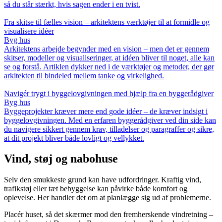
så du står stærkt, hvis sagen ender i en tvist.
Fra skitse til fælles vision – arkitektens værktøjer til at formidle og
visualisere idéer
Byg hus
Arkitektens arbejde begynder med en vision – men det er gennem
skitser, modeller og visualiseringer, at idéen bliver til noget, alle kan
se og forstå. Artiklen dykker ned i de værktøjer og metoder, der gør
arkitekten til bindeled mellem tanke og virkelighed.
Navigér trygt i byggelovgivningen med hjælp fra en byggerådgiver
Byg hus
Byggeprojekter kræver mere end gode idéer – de kræver indsigt i
byggelovgivningen. Med en erfaren byggerådgiver ved din side kan
du navigere sikkert gennem krav, tilladelser og paragraffer og sikre,
at dit projekt bliver både lovligt og vellykket.
Vind, støj og nabohuse
Selv den smukkeste grund kan have udfordringer. Kraftig vind,
trafikstøj eller tæt bebyggelse kan påvirke både komfort og
oplevelse. Her handler det om at planlægge sig ud af problemerne.
Placér huset, så det skærmer mod den fremherskende vindretning –