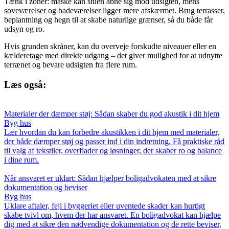
Tænk i zoner: måske kan stuen åbne sig mod udsigten, mens
soveværelser og badeværelser ligger mere afskærmet. Brug terrasser,
beplantning og hegn til at skabe naturlige grænser, så du både får
udsyn og ro.
Hvis grunden skråner, kan du overveje forskudte niveauer eller en
kælderetage med direkte udgang – det giver mulighed for at udnytte
terrænet og bevare udsigten fra flere rum.
Læs også:
Materialer der dæmper støj: Sådan skaber du god akustik i dit hjem
Byg hus
Lær hvordan du kan forbedre akustikken i dit hjem med materialer,
der både dæmper støj og passer ind i din indretning. Få praktiske råd
til valg af tekstiler, overflader og løsninger, der skaber ro og balance
i dine rum.
Når ansvaret er uklart: Sådan hjælper boligadvokaten med at sikre
dokumentation og beviser
Byg hus
Uklare aftaler, fejl i byggeriet eller uventede skader kan hurtigt
skabe tvivl om, hvem der har ansvaret. En boligadvokat kan hjælpe
dig med at sikre den nødvendige dokumentation og de rette beviser,