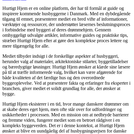
Hurtigt Hjem er en online platform, der har til formål at guide og
inspirere kommende husbyggerne i Danmark. Med en dybdegående
tilgang til emnet, præsenterer mediet en bred vifte af informationer,
værktøjer og ressourcer, der understøtter læsernes beslutningsproces
i forbindelse med byggeri af deres drømmehjem. Gennem
omhyggeligt udvalgte artikler, informative guides og praktiske tips,
stræber Hurtigt Hjem efter at gøre den komplekse proces lettere og
mere tilgængelig for alle.
Mediet tilbyder indsigt i de forskellige aspekter af husbyggeri,
herunder valg af materialer, arkitektoniske stilarter, byggetilladelser
og bæredygtige løsninger. Hurtigt Hjem ønsker at klæde sine læsere
på til at træffe informerede valg, hvilket kan være afgørende for
både kvaliteten af det færdige hus og den overordnede
byggeoplevelse. Ved at præsentere fakta og erfaringer fra eksperter i
branchen, giver mediet et solidt grundlag for alle, der ønsker at
bygge.
Hurtigt Hjem eksisterer i en tid, hvor mange danskere drømmer om
at skabe deres eget hjem, men ofte står over for udfordringer og
usikkerheder i processen. Med en mission om at nedbryde barrierer
og fremme viden, fungerer mediet som en betroet rådgiver i en
kompleks byggeverden. Det er i denne kontekst, at Hurtigt Hjem
ønsker at blive en uundgåelig del af husbygningsrejsen for danske