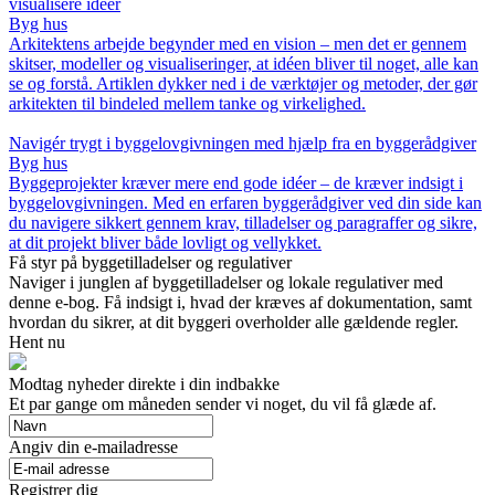
visualisere idéer
Byg hus
Arkitektens arbejde begynder med en vision – men det er gennem
skitser, modeller og visualiseringer, at idéen bliver til noget, alle kan
se og forstå. Artiklen dykker ned i de værktøjer og metoder, der gør
arkitekten til bindeled mellem tanke og virkelighed.
Navigér trygt i byggelovgivningen med hjælp fra en byggerådgiver
Byg hus
Byggeprojekter kræver mere end gode idéer – de kræver indsigt i
byggelovgivningen. Med en erfaren byggerådgiver ved din side kan
du navigere sikkert gennem krav, tilladelser og paragraffer og sikre,
at dit projekt bliver både lovligt og vellykket.
Få styr på byggetilladelser og regulativer
Naviger i junglen af byggetilladelser og lokale regulativer med
denne e-bog. Få indsigt i, hvad der kræves af dokumentation, samt
hvordan du sikrer, at dit byggeri overholder alle gældende regler.
Hent nu
Modtag nyheder direkte i din indbakke
Et par gange om måneden sender vi noget, du vil få glæde af.
Angiv din e-mailadresse
Registrer dig