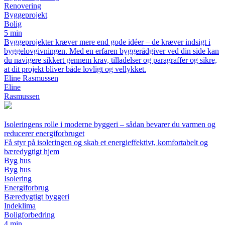
Renovering
Byggeprojekt
Bolig
5 min
Byggeprojekter kræver mere end gode idéer – de kræver indsigt i
byggelovgivningen. Med en erfaren byggerådgiver ved din side kan
du navigere sikkert gennem krav, tilladelser og paragraffer og sikre,
at dit projekt bliver både lovligt og vellykket.
Eline Rasmussen
Eline
Rasmussen
Isoleringens rolle i moderne byggeri – sådan bevarer du varmen og
reducerer energiforbruget
Få styr på isoleringen og skab et energieffektivt, komfortabelt og
bæredygtigt hjem
Byg hus
Byg hus
Isolering
Energiforbrug
Bæredygtigt byggeri
Indeklima
Boligforbedring
4 min