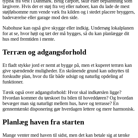
typisk fra vest i Danmark. Brug carport, skur eller beplantning som
lægivere. Hvis der er støj fra vej eller naboer, kan du lade de mest
støjfølsomme rum vende væk fra kilden og i stedet placere bryggers,
badeværelse eller garage mod den side.
Nabohuse kan også give skygge eller indkig. Undersøg lokalplanen
for at se, hvor højt og tæt der må bygges, så du kan planlægge dit
hus med fremtiden i mente.
Terræn og adgangsforhold
Et fladt stykke jord er nemt at bygge på, men et kuperet terræn kan
give spændende muligheder. En skrånende grund kan udnyttes til
forskudte plan, hvor du får både udsigt og naturlig opdeling af
funktioner.
Tænk også over adgangsforhold: Hvor skal indkørslen ligge?
Hvordan kommer du tørskoet fra bilen til hoveddøren? Og hvordan
bevæger man sig naturligt mellem hus, have og terrasse? En
gennemtænkt disponering gør hverdagen lettere og mere harmonisk.
Planlæg haven fra starten
Mange venter med haven til sidst, men det kan betale sig at tænke