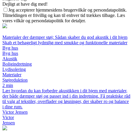
Dejligt at have dig med!
Jeg accepterer hjemmesidens brugervilkår og persondatapolitik.
Tilmeldingen er frivillig og kan til enhver tid trækkes tilbage. Læs
vores vilkår og persondatapolitik for detaljer.
Materialer der dæmper støj: Sådan skaber du god akustik i dit hjem
Skab et behageligt lydmiljø med smukke og funktionelle materialer
Byg hus
Byg hus
Akustik
Boligindretning
Lydisolering
Materialer
Støjreduktion
2 min
Lær hvordan du kan forbedre akustikken i dit hjem med materialer,
der både dæmper støj og passer ind i din indretning. Få praktiske råd
til valg af tekstiler, overflader og løsninger, der skaber ro og balance
i dine rum.
Victor Jensen
Victor
Jensen