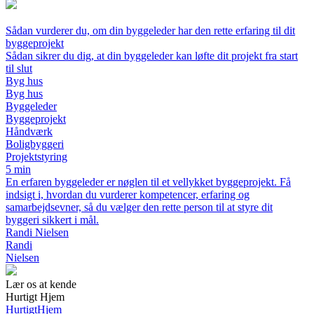
Sådan vurderer du, om din byggeleder har den rette erfaring til dit
byggeprojekt
Sådan sikrer du dig, at din byggeleder kan løfte dit projekt fra start
til slut
Byg hus
Byg hus
Byggeleder
Byggeprojekt
Håndværk
Boligbyggeri
Projektstyring
5 min
En erfaren byggeleder er nøglen til et vellykket byggeprojekt. Få
indsigt i, hvordan du vurderer kompetencer, erfaring og
samarbejdsevner, så du vælger den rette person til at styre dit
byggeri sikkert i mål.
Randi Nielsen
Randi
Nielsen
Lær os at kende
Hurtigt Hjem
Hurtigt
Hjem