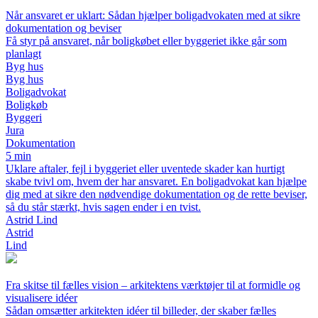
Når ansvaret er uklart: Sådan hjælper boligadvokaten med at sikre
dokumentation og beviser
Få styr på ansvaret, når boligkøbet eller byggeriet ikke går som
planlagt
Byg hus
Byg hus
Boligadvokat
Boligkøb
Byggeri
Jura
Dokumentation
5 min
Uklare aftaler, fejl i byggeriet eller uventede skader kan hurtigt
skabe tvivl om, hvem der har ansvaret. En boligadvokat kan hjælpe
dig med at sikre den nødvendige dokumentation og de rette beviser,
så du står stærkt, hvis sagen ender i en tvist.
Astrid Lind
Astrid
Lind
Fra skitse til fælles vision – arkitektens værktøjer til at formidle og
visualisere idéer
Sådan omsætter arkitekten idéer til billeder, der skaber fælles