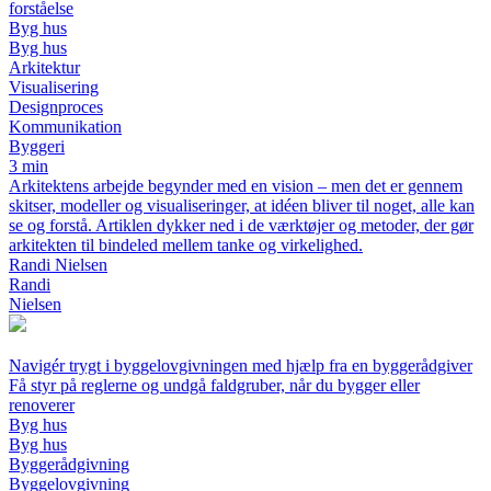
forståelse
Byg hus
Byg hus
Arkitektur
Visualisering
Designproces
Kommunikation
Byggeri
3 min
Arkitektens arbejde begynder med en vision – men det er gennem
skitser, modeller og visualiseringer, at idéen bliver til noget, alle kan
se og forstå. Artiklen dykker ned i de værktøjer og metoder, der gør
arkitekten til bindeled mellem tanke og virkelighed.
Randi Nielsen
Randi
Nielsen
Navigér trygt i byggelovgivningen med hjælp fra en byggerådgiver
Få styr på reglerne og undgå faldgruber, når du bygger eller
renoverer
Byg hus
Byg hus
Byggerådgivning
Byggelovgivning