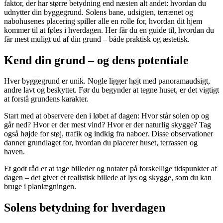
faktor, der har større betydning end næsten alt andet: hvordan du
udnytter din byggegrund. Solens bane, udsigten, terrænet og
nabohusenes placering spiller alle en rolle for, hvordan dit hjem
kommer til at føles i hverdagen. Her får du en guide til, hvordan du
får mest muligt ud af din grund – både praktisk og æstetisk.
Kend din grund – og dens potentiale
Hver byggegrund er unik. Nogle ligger højt med panoramaudsigt,
andre lavt og beskyttet. Før du begynder at tegne huset, er det vigtigt
at forstå grundens karakter.
Start med at observere den i løbet af dagen: Hvor står solen op og
går ned? Hvor er der mest vind? Hvor er der naturlig skygge? Tag
også højde for støj, trafik og indkig fra naboer. Disse observationer
danner grundlaget for, hvordan du placerer huset, terrassen og
haven.
Et godt råd er at tage billeder og notater på forskellige tidspunkter af
dagen – det giver et realistisk billede af lys og skygge, som du kan
bruge i planlægningen.
Solens betydning for hverdagen