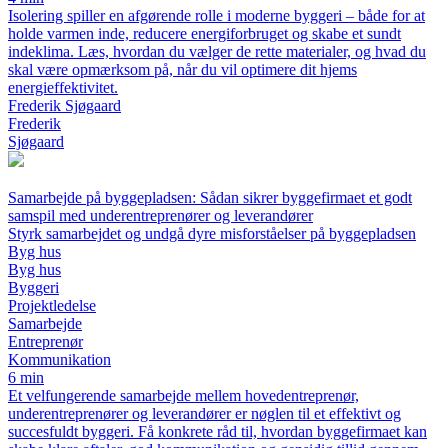
Isolering spiller en afgørende rolle i moderne byggeri – både for at
holde varmen inde, reducere energiforbruget og skabe et sundt
indeklima. Læs, hvordan du vælger de rette materialer, og hvad du
skal være opmærksom på, når du vil optimere dit hjems
energieffektivitet.
Frederik Sjøgaard
Frederik
Sjøgaard
Samarbejde på byggepladsen: Sådan sikrer byggefirmaet et godt
samspil med underentreprenører og leverandører
Styrk samarbejdet og undgå dyre misforståelser på byggepladsen
Byg hus
Byg hus
Byggeri
Projektledelse
Samarbejde
Entreprenør
Kommunikation
6 min
Et velfungerende samarbejde mellem hovedentreprenør,
underentreprenører og leverandører er nøglen til et effektivt og
succesfuldt byggeri. Få konkrete råd til, hvordan byggefirmaet kan