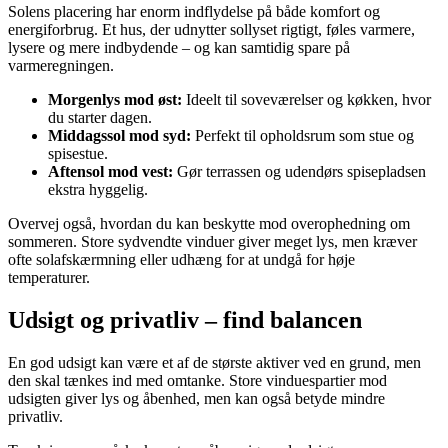
Solens placering har enorm indflydelse på både komfort og
energiforbrug. Et hus, der udnytter sollyset rigtigt, føles varmere,
lysere og mere indbydende – og kan samtidig spare på
varmeregningen.
Morgenlys mod øst:
Ideelt til soveværelser og køkken, hvor
du starter dagen.
Middagssol mod syd:
Perfekt til opholdsrum som stue og
spisestue.
Aftensol mod vest:
Gør terrassen og udendørs spisepladsen
ekstra hyggelig.
Overvej også, hvordan du kan beskytte mod overophedning om
sommeren. Store sydvendte vinduer giver meget lys, men kræver
ofte solafskærmning eller udhæng for at undgå for høje
temperaturer.
Udsigt og privatliv – find balancen
En god udsigt kan være et af de største aktiver ved en grund, men
den skal tænkes ind med omtanke. Store vinduespartier mod
udsigten giver lys og åbenhed, men kan også betyde mindre
privatliv.