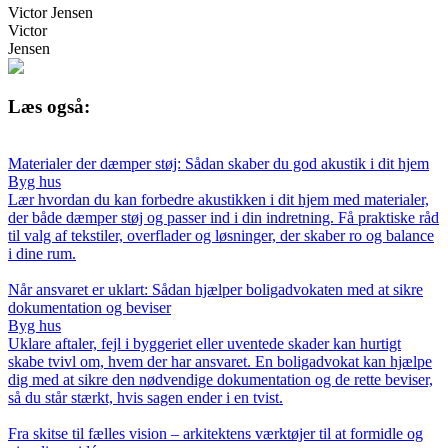
Victor Jensen
Victor
Jensen
Læs også:
Materialer der dæmper støj: Sådan skaber du god akustik i dit hjem
Byg hus
Lær hvordan du kan forbedre akustikken i dit hjem med materialer,
der både dæmper støj og passer ind i din indretning. Få praktiske råd
til valg af tekstiler, overflader og løsninger, der skaber ro og balance
i dine rum.
Når ansvaret er uklart: Sådan hjælper boligadvokaten med at sikre
dokumentation og beviser
Byg hus
Uklare aftaler, fejl i byggeriet eller uventede skader kan hurtigt
skabe tvivl om, hvem der har ansvaret. En boligadvokat kan hjælpe
dig med at sikre den nødvendige dokumentation og de rette beviser,
så du står stærkt, hvis sagen ender i en tvist.
Fra skitse til fælles vision – arkitektens værktøjer til at formidle og