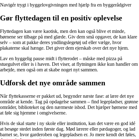
Navigér trygt i byggelovgivningen med hjælp fra en byggerådgiver
Gør flyttedagen til en positiv oplevelse
Flyttedagen kan være kaotisk, men den kan også blive et minde,
børnene ser tilbage på med glæde. Giv dem små opgaver, de kan klare
selv – som at pakke deres yndlingslegetøj ud eller vælge, hvor
plakaterne skal hænge. Det giver dem ejerskab over det nye hjem.
Lav en hyggelig pause midt i flytterodet – måske med pizza på
stuegulvet eller is i haven. Det viser, at flytningen ikke kun handler om
arbejde, men også om at skabe noget nyt sammen.
Udforsk det nye område sammen
Når flyttekasserne er pakket ud, begynder næste fase: at lære det nye
område at kende. Tag på opdagelse sammen – find legepladser, grønne
områder, biblioteket og den nærmeste isbod. Det hjælper børnene med
at føle sig hjemme i omgivelserne.
Hvis de skal starte i ny skole eller institution, kan det være en god idé
at besøge stedet inden første dag. Mød lærere eller pædagoger, og lad
barnet se, hvor garderoben og legepladsen er. Jo mere kendt det føles,