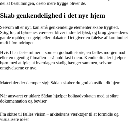
del af beslutningen, desto mere trygge bliver de.
Skab genkendelighed i det nye hjem
Selvom alt er nyt, kan små genkendelige elementer skabe tryghed.
Sørg for, at børnenes værelser bliver indrettet først, og brug gerne deres
gamle møbler, sengetøj eller plakater. Det giver en følelse af kontinuitet
midt i forandringen.
Hvis I har faste rutiner – som en godnathistorie, en fælles morgenmad
eller en ugentlig filmaften – så hold fast i dem. Kendte ritualer hjælper
børn med at føle, at hverdagen stadig hænger sammen, selvom
omgivelserne er nye.
Materialer der dæmper støj: Sådan skaber du god akustik i dit hjem
Når ansvaret er uklart: Sådan hjælper boligadvokaten med at sikre
dokumentation og beviser
Fra skitse til fælles vision – arkitektens værktøjer til at formidle og
visualisere idéer