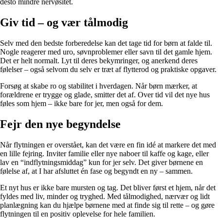
desto mindre nervøsitet.
Giv tid – og vær tålmodig
Selv med den bedste forberedelse kan det tage tid for børn at falde til.
Nogle reagerer med uro, søvnproblemer eller savn til det gamle hjem.
Det er helt normalt. Lyt til deres bekymringer, og anerkend deres
følelser – også selvom du selv er træt af flytterod og praktiske opgaver.
Forsøg at skabe ro og stabilitet i hverdagen. Når børn mærker, at
forældrene er trygge og glade, smitter det af. Over tid vil det nye hus
føles som hjem – ikke bare for jer, men også for dem.
Fejr den nye begyndelse
Når flytningen er overstået, kan det være en fin idé at markere det med
en lille fejring. Inviter familie eller nye naboer til kaffe og kage, eller
lav en “indflytningsmiddag” kun for jer selv. Det giver børnene en
følelse af, at I har afsluttet én fase og begyndt en ny – sammen.
Et nyt hus er ikke bare mursten og tag. Det bliver først et hjem, når det
fyldes med liv, minder og tryghed. Med tålmodighed, nærvær og lidt
planlægning kan du hjælpe børnene med at finde sig til rette – og gøre
flytningen til en positiv oplevelse for hele familien.